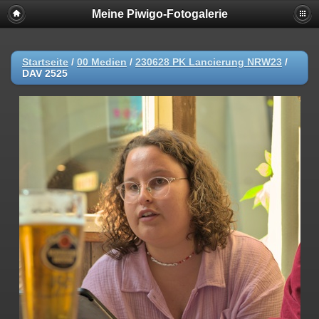
Meine Piwigo-Fotogalerie
Startseite
/
00 Medien
/
230628 PK Lancierung NRW23
/
DAV 2525