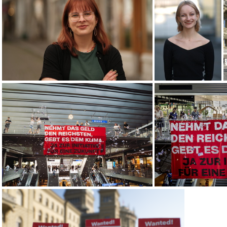
240208 Einreichung Depot2
240
240629 Mirjam Hostetmann
Nathalie Ruoss