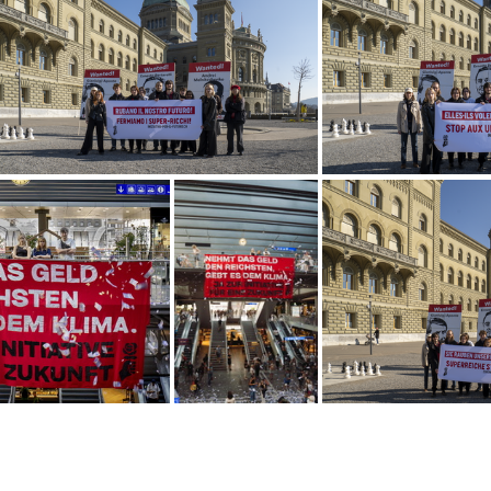
208 Einreichung Depot1
Julien Berthod
IT 2025-03-18
FR 250318 Action Dé