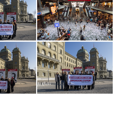
240629 Mirjam Hostetmann (2)
bat Conseil National
DE 250812 Lancierung Kampagne12