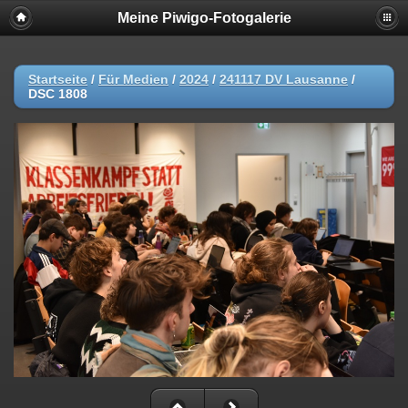
Meine Piwigo-Fotogalerie
Startseite
/
Für Medien
/
2024
/
241117 DV Lausanne
/
DSC 1808