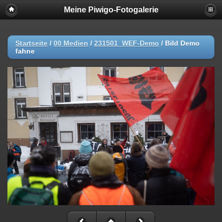
Meine Piwigo-Fotogalerie
Startseite
/
00 Medien
/
231501_WEF-Demo
/
Bild Demo
fahne