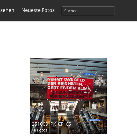
esehen
Neueste Fotos
251009_PK_CP_CS
18 Fotos